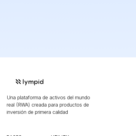
integrates payments so investors can subscribe via
SEPA/SWIFT and stablecoins
, with the right reconciliation and reporting layer for the
issuer and for downstream compliance needs.The benefit is a single, pragmatic solution that turns traditionally “slow and bespoke” capital
raising into a
repeatable, scalable distribution machine
: faster time-to-market, lower operational friction, and a cleaner cross-border path to
EU investors because the product, marketing flow, and custody/settlement assumptions are designed around regulated distribution from
day one. Tokenization adds real utility on top: configurable transfer rules (e.g., private placement vs broader distribution), programmable
lifecycle management (interest/profit payments, redemption, conversions), and a foundation for secondary liquidity options when feasible,
while still keeping the legal reality of the instrument and investor protections intact. For issuers, that means a broader investor reach,
better transparency and reporting, and fewer moving parts; for investors, it means clearer disclosures, smoother onboarding, and a more
accessible investment experience, without sacrificing the compliance perimeter that serious offerings need in Europe.
Una plataforma de activos del mundo
real (RWA) creada para productos de
inversión de primera calidad