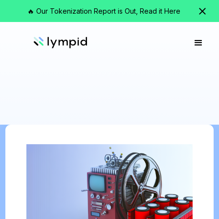
🔥 Our Tokenization Report is Out, Read it Here