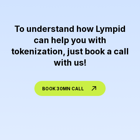
To understand how Lympid
can help you with
tokenization, just book a call
with us!
BOOK 30MN CALL
Lympid is the best tokenization solution availlable and provides end-to-end
tokenization-as-a-service
for issuers who want to raise capital
or distribute investment products across the EU, without having to build the legal, operational, and on-chain stack themselves. On the
structuring
side, Lympid helps design the instrument (equity, debt/notes, profit-participation, fund-like products, securitization/SPV set-
ups), prepares the distribution-ready documentation package (incl. PRIIPs/KID where required), and aligns the workflow with EU securities
rules (MiFID distribution model via licensed partners / tied-agent rails, plus AML/KYC/KYB and investor suitability/appropriateness where
applicable). On the
technology
side, Lympid issues and manages the token representation (multi-chain support, corporate actions,
transfers/allowlists, investor registers/allocations), provides compliant investor onboarding and whitelabel front-ends or APIs, and