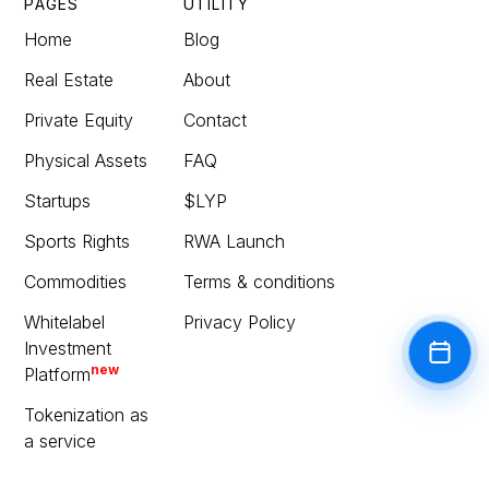
PAGES
UTILITY
Home
Blog
Real Estate
About
Private Equity
Contact
Physical Assets
FAQ
Startups
$LYP
Sports Rights
RWA Launch
Commodities
Terms & conditions
Whitelabel
Privacy Policy
Investment
Book a
new
Platform
Tokenization as
a service