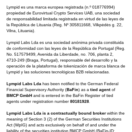
Lympid es una marca europea registrada (n.º 018776994)
propiedad de Eurovirtual Crypto Services UAB, una sociedad
de responsabilidad limitada registrada en virtud de las leyes de
la República de Lituania (Reg. Nº 305811668, Vilkpėdės g. 22,
Vilna, Lituania).
Lympid Labs Lda es una sociedad anónima privada constituida
de conformidad con las leyes de la República de Portugal (Reg.
No. 517579499, Avenida da Liberdade, no. 706, planta 2,
4710-249 (Braga, Portugal), responsable del desarrollo y la
operación de la plataforma de tokenización de marca blanca de
Lympid y las soluciones tecnológicas B2B relacionadas.
Lympid Labs Lda
has been notified to the German Federal
Financial Supervisory Authority (
BaFin
) as a
tied agent
of
BMCP GmbH
and is entered in the BaFin Register of tied
agents under registration number
80181928
.
Lympid Labs Lda is a contractually bound broker
within the
meaning of Section 3 (2) of the German Securities Institutions
Act (WpIG) and acts exclusively on behalf of and under the
liability of the securities institution BMCP GmbH (BaFin-ID: