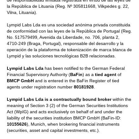
de responsabilidad limitada registrada en virtud de las leyes de
la República de Lituania (Reg. Nº 305811668, Vilkpėdės g. 22,
Vilna, Lituania).
Lympid Labs Lda es una sociedad anónima privada constituida
de conformidad con las leyes de la República de Portugal (Reg.
No. 517579499, Avenida da Liberdade, no. 706, planta 2,
4710-249 (Braga, Portugal), responsable del desarrollo y la
operación de la plataforma de tokenización de marca blanca de
Lympid y las soluciones tecnológicas B2B relacionadas.
Lympid Labs Lda
has been notified to the German Federal
Financial Supervisory Authority (
BaFin
) as a
tied agent
of
BMCP GmbH
and is entered in the BaFin Register of tied
agents under registration number
80181928
.
Lympid Labs Lda is a contractually bound broker
within the
meaning of Section 3 (2) of the German Securities Institutions
Act (WpIG) and acts exclusively on behalf of and under the
liability of the securities institution BMCP GmbH (BaFin-ID:
10155626
), Munich, when brokering financial instruments
(securities, asset and capital investments, etc.).