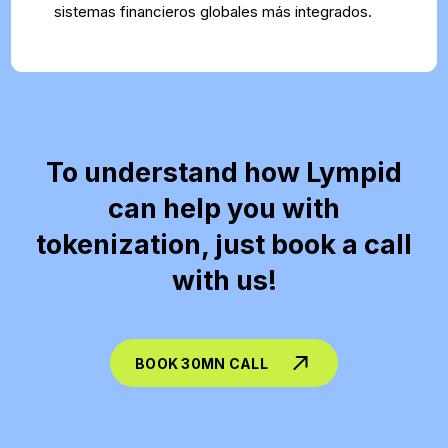
sistemas financieros globales más integrados.
To understand how Lympid
can help you with
tokenization, just book a call
with us!
BOOK 30MN CALL
Lympid is the best tokenization solution availlable and provides end-to-end
tokenization-as-a-service
for issuers who want to raise capital
or distribute investment products across the EU, without having to build the legal, operational, and on-chain stack themselves. On the
structuring
side, Lympid helps design the instrument (equity, debt/notes, profit-participation, fund-like products, securitization/SPV set-