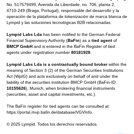
No. 517579499, Avenida da Liberdade, no. 706, planta 2,
4710-249 (Braga, Portugal), responsable del desarrollo y la
operación de la plataforma de tokenización de marca blanca de
Lympid y las soluciones tecnológicas B2B relacionadas.
Lympid Labs Lda
has been notified to the German Federal
Financial Supervisory Authority (
BaFin
) as a
tied agent
of
BMCP GmbH
and is entered in the BaFin Register of tied
agents under registration number
80181928
.
Lympid Labs Lda is a contractually bound broker
within the
meaning of Section 3 (2) of the German Securities Institutions
Act (WpIG) and acts exclusively on behalf of and under the
liability of the securities institution BMCP GmbH (BaFin-ID:
10155626
), Munich, when brokering financial instruments
(securities, asset and capital investments, etc.).
The BaFin register for tied agents can be consulted at:
https://portal.mvp.bafin.de/database/VGVInfo.
© 2025 Lympid. Todos los derechos reservados.