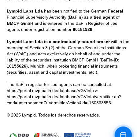
Lympid Labs Lda
has been notified to the German Federal
Financial Supervisory Authority (
BaFin
) as a
tied agent
of
BMCP GmbH
and is entered in the BaFin Register of tied
agents under registration number
80181928
.
Lympid Labs Lda is a contractually bound broker
within the
meaning of Section 3 (2) of the German Securities Institutions
Act (WpIG) and acts exclusively on behalf of and under the
liability of the securities institution BMCP GmbH (BaFin-ID:
10155626
), Munich, when brokering financial instruments
(securities, asset and capital investments, etc.).
The BaFin register for tied agents can be consulted at:
https://portal.mvp.bafin.de/database/VGVInfo &
https://portal.mvp.bafin.de/database/VGVInfo/vermittler.do?
cmd=unternehmenZuVermittlerAction&id=-160363856
© 2025 Lympid. Todos los derechos reservados.