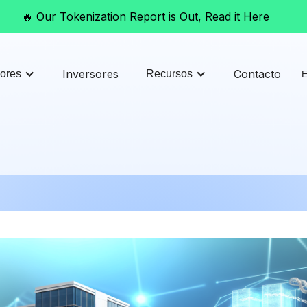
🔥 Our Tokenization Report is Out, Read it Here
Inversores
Contacto
ores
Recursos