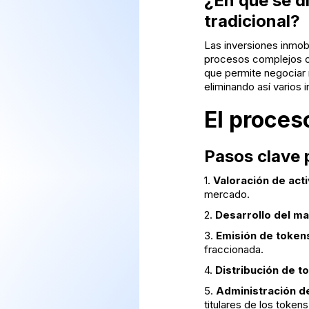
¿En qué se di
tradicional?
Las inversiones inmobil
procesos complejos con
que permite negociar
eliminando así varios 
El proces
Pasos clave 
1.
Valoración de act
mercado.
2.
Desarrollo del ma
3.
Emisión de token
fraccionada.
4.
Distribución de t
5.
Administración d
titulares de los tokens