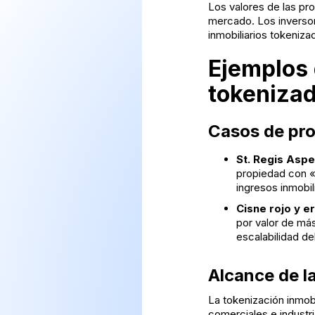
Los valores de las pr
mercado. Los inversor
inmobiliarios tokeniza
Ejemplos 
tokeniza
Casos de pro
St. Regis Asp
propiedad con «A
ingresos inmobili
Cisne rojo y e
por valor de más
escalabilidad de
Alcance de l
La tokenización inmobi
comerciales e industr