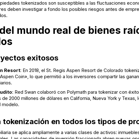
opiedades tokenizados son susceptibles a las fluctuaciones econ
es deben investigar a fondo los posibles riesgos antes de empr
dos.
del mundo real de bienes raí
dos
yectos exitosos
en Resort
: En 2018, el St. Regis Aspen Resort de Colorado tokeniz
spen Coin», lo que permitió a los inversores compartir las gananc
arios.
rudito
: Red Swan colaboró con Polymath para tokenizar con éxito
 de 2000 millones de dólares en California, Nueva York y Texas, 
l modelo.
a tokenización en todos los tipos de p
liaria se aplica ampliamente a varias clases de activos: inmuebles
iales. Las capacidades de inversión fraccionada abren nuevas op