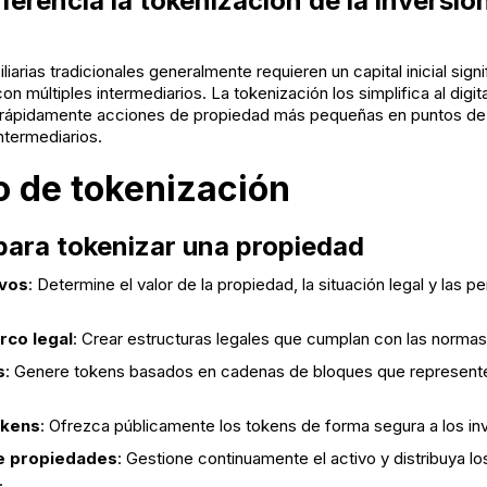
ferencia la tokenización de la inversión
iarias tradicionales generalmente requieren un capital inicial signi
 múltiples intermediarios. La tokenización los simplifica al digital
 rápidamente acciones de propiedad más pequeñas en puntos de 
intermediarios.
o de tokenización
para tokenizar una propiedad
ivos
: Determine el valor de la propiedad, la situación legal y las p
rco legal
: Crear estructuras legales que cumplan con las normas
s
: Genere tokens basados en cadenas de bloques que represente
okens
: Ofrezca públicamente los tokens de forma segura a los in
e propiedades
: Gestione continuamente el activo y distribuya lo
.