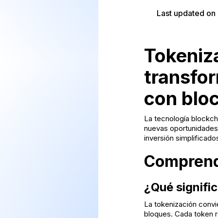
Last updated on
Tokeniza
transfor
con blo
La tecnología blockcha
nuevas oportunidades 
inversión simplificad
Comprende
¿Qué signific
La tokenización convie
bloques. Cada token r