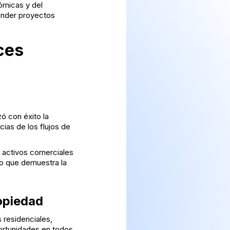
ómicas y del
ender proyectos
ces
ó con éxito la
ias de los flujos de
 activos comerciales
lo que demuestra la
ropiedad
 residenciales,
ortunidades en todos