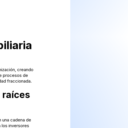
iliaria
enización, creando
ece procesos de
dad fraccionada.
 raíces
en una cadena de
 los inversores