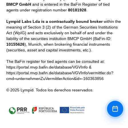
BMCP GmbH
and is entered in the BaFin Register of tied
agents under registration number
80181928
.
Lympid Labs Lda is a contractually bound broker
within the
meaning of Section 3 (2) of the German Securities Institutions
Act (WpIG) and acts exclusively on behalf of and under the
liability of the securities institution BMCP GmbH (BaFin-ID:
10155626
), Munich, when brokering financial instruments
(securities, asset and capital investments, etc.).
The BaFin register for tied agents can be consulted at:
https://portal.mvp.bafin.de/database/VGVInfo &
https://portal.mvp.bafin.de/database/VGVInfo/vermittler.do?
cmd=unternehmenZuVermittlerAction&id=-160363856
© 2025 Lympid. Todos los derechos reservados.
Book a