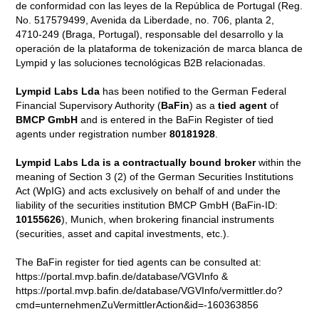
de conformidad con las leyes de la República de Portugal (Reg.
No. 517579499, Avenida da Liberdade, no. 706, planta 2,
4710-249 (Braga, Portugal), responsable del desarrollo y la
operación de la plataforma de tokenización de marca blanca de
Lympid y las soluciones tecnológicas B2B relacionadas.
Lympid Labs Lda
has been notified to the German Federal
Financial Supervisory Authority (
BaFin
) as a
tied agent
of
BMCP GmbH
and is entered in the BaFin Register of tied
agents under registration number
80181928
.
Lympid Labs Lda is a contractually bound broker
within the
meaning of Section 3 (2) of the German Securities Institutions
Act (WpIG) and acts exclusively on behalf of and under the
liability of the securities institution BMCP GmbH (BaFin-ID:
10155626
), Munich, when brokering financial instruments
(securities, asset and capital investments, etc.).
The BaFin register for tied agents can be consulted at:
https://portal.mvp.bafin.de/database/VGVInfo &
https://portal.mvp.bafin.de/database/VGVInfo/vermittler.do?
cmd=unternehmenZuVermittlerAction&id=-160363856